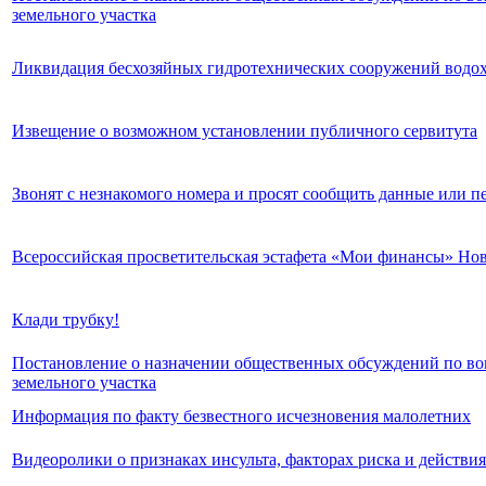
земельного участка
Ликвидация бесхозяйных гидротехнических сооружений водо
Извещение о возможном установлении публичного сервитута
Звонят с незнакомого номера и просят сообщить данные или пе
Всероссийская просветительская эстафета «Мои финансы» Нов
Клади трубку!
Постановление о назначении общественных обсуждений по во
земельного участка
Информация по факту безвестного исчезновения малолетних
Видеоролики о признаках инсульта, факторах риска и действи