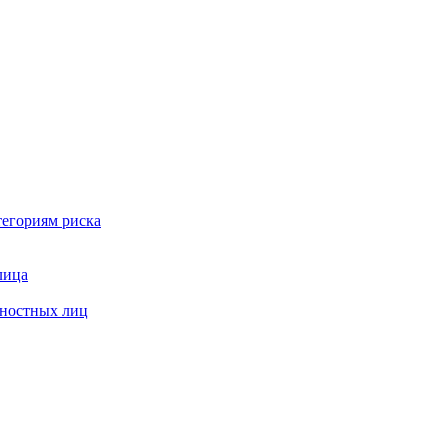
тегориям риска
лица
жностных лиц