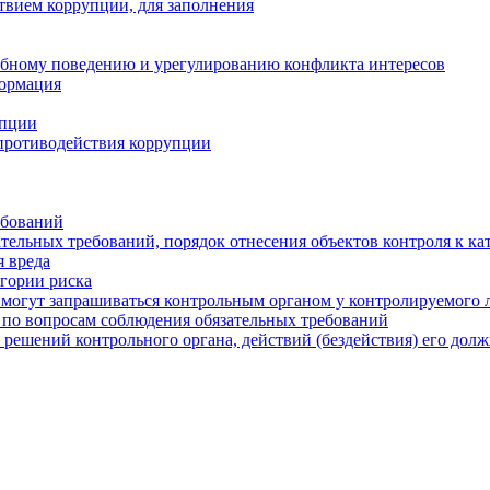
твием коррупции, для заполнения
ебному поведению и урегулированию конфликта интересов
формация
упции
противодействия коррупции
ебований
тельных требований, порядок отнесения объектов контроля к ка
 вреда
егории риска
могут запрашиваться контрольным органом у контролируемого 
 по вопросам соблюдения обязательных требований
 решений контрольного органа, действий (бездействия) его дол