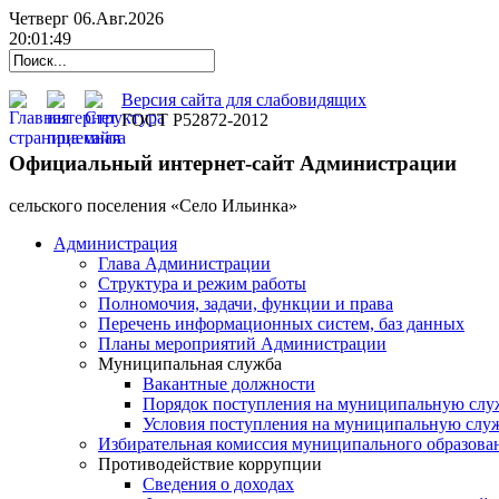
Четверг 06.Авг.2026
20:01:50
Версия сайта для слабовидящих
ГОСТ Р52872-2012
Официальный интернет-сайт Администрации
cельского поселения «Село Ильинка»
Администрация
Глава Администрации
Структура и режим работы
Полномочия, задачи, функции и права
Перечень информационных систем, баз данных
Планы мероприятий Администрации
Муниципальная служба
Вакантные должности
Порядок поступления на муниципальную слу
Условия поступления на муниципальную слу
Избирательная комиссия муниципального образова
Противодействие коррупции
Сведения о доходах