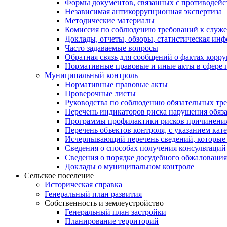
Формы документов, связанных с противодейс
Независимая антикоррупционная экспертиза
Методические материалы
Комиссия по соблюдению требований к служ
Доклады, отчеты, обзоры, статистическая ин
Часто задаваемые вопросы
Обратная связь для сообщений о фактах корр
Нормативные правовые и иные акты в сфере 
Муниципальный контроль
Нормативные правовые акты
Проверочные листы
Руководства по соблюдению обязательных тр
Перечень индикаторов риска нарушения обяза
Программы профилактики рисков причинения
Перечень объектов контроля, с указанием кат
Исчерпывающий перечень сведений, которые 
Сведения о способах получения консультаций
Сведения о порядке досудебного обжалования
Доклады о муниципальном контроле
Сельское поселение
Историческая справка
Генеральный план развития
Собственность и землеустройство
Генеральный план застройки
Планирование территорий