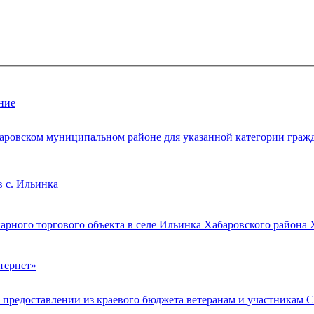
ние
аровском муниципальном районе для указанной категории гражда
 с. Ильинка
арного торгового объекта в селе Ильинка Хабаровского района 
тернет»
О предоставлении из краевого бюджета ветеранам и участникам