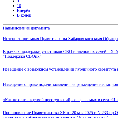
9
10
Вперёд
В конец
Наименование документа
Интернет-приемная Правительства Хабаровского края Обраще
В рамках поддержки участников СВО и членов их семей в Хаб
"Поддержка СВОих"
Извещение о возможном установлении публичного сервитута в
Извещение о праве подачи заявления на размещение нестацион
«Как не стать жертвой преступлений, совершаемых в сети «Ин
Постановление Правительства ХК от 20 мая 2025 г. N 233-пр 
территории Хабаровского края, грантов "Агромотиватор"