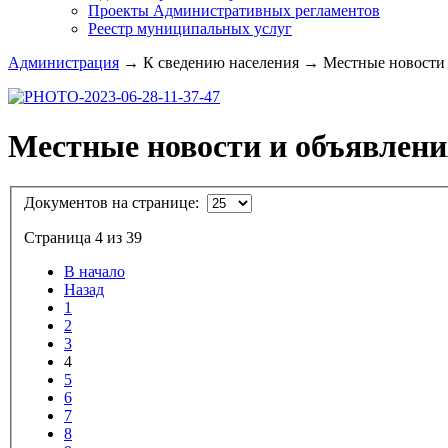
Проекты Административных регламентов
Реестр муниципальных услуг
Администрация
→
К сведению населения
→
Местные новости и
Местные новости и объявлени
Документов на странице:
Страница 4 из 39
В начало
Назад
1
2
3
4
5
6
7
8