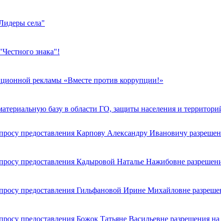
Лидеры села"
"Честного знака"!
ционной рекламы «Вместе против коррупции!»
атериальную базу в области ГО, защиты населения и территори
просу предоставления Карпову Александру Ивановичу разрешен
просу предоставления Кадыровой Наталье Нажибовне разрешени
просу предоставления Гильфановой Ирине Михайловне разреше
просу предоставления Божок Татьяне Васильевне разрешения на