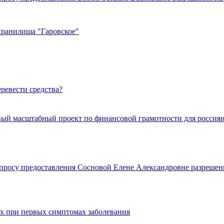
хранилища "Гаровское"
ревести средства?
ый масштабный проект по финансовой грамотности для россиян
просу предоставления Сосновой Елене Александровне разрешен
ях при первых симптомах заболевания