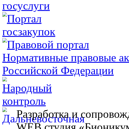
Разработка и сопровож
WEB студия «Бионику