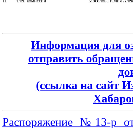
11
Член комиссии
Мосолова Юлия Алек
Информация для о
отправить обращен
до
(ссылка на сайт 
Хабаро
Распоряжение №13-р от