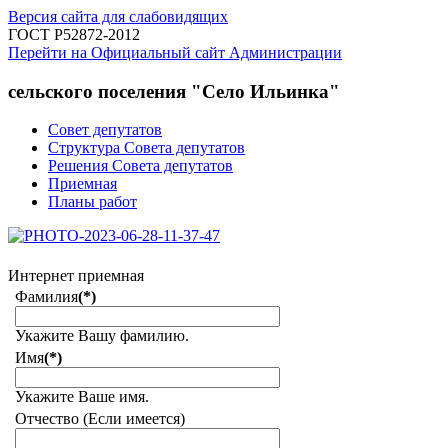
Версия сайта для слабовидящих
ГОСТ Р52872-2012
Перейти на Официальный сайт Администрации
сельского поселения "Село Ильинка"
Совет депутатов
Структура Совета депутатов
Решения Совета депутатов
Приемная
Планы работ
Интернет приемная
Фамилия
(*)
Укажите Вашу фамилию.
Имя
(*)
Укажите Ваше имя.
Отчество (Если имеется)