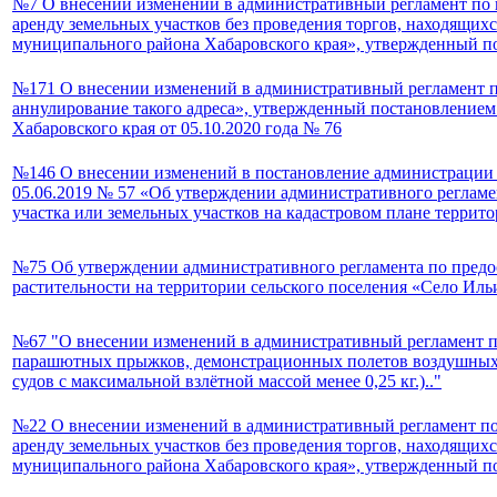
№7 О внесении изменений в административный регламент по
аренду земельных участков без проведения торгов, находящих
муниципального района Хабаровского края», утвержденный п
№171 О внесении изменений в административный регламент п
аннулирование такого адреса», утвержденный постановление
Хабаровского края от 05.10.2020 года № 76
№146 О внесении изменений в постановление администрации 
05.06.2019 № 57 «Об утверждении административного реглам
участка или земельных участков на кадастровом плане террит
№75 Об утверждении административного регламента по предо
растительности на территории сельского поселения «Село Ил
№67 "О внесении изменений в административный регламент п
парашютных прыжков, демонстрационных полетов воздушных с
судов с максимальной взлётной массой менее 0,25 кг.).."
№22 О внесении изменений в административный регламент п
аренду земельных участков без проведения торгов, находящих
муниципального района Хабаровского края», утвержденный п