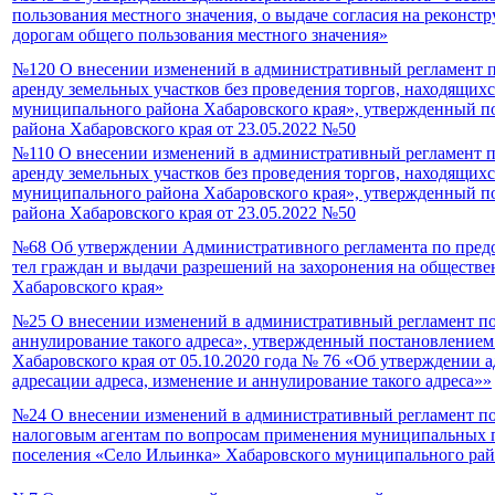
пользования местного значения, о выдаче согласия на рекон
дорогам общего пользования местного значения»
№120 О внесении изменений в административный регламент 
аренду земельных участков без проведения торгов, находящих
муниципального района Хабаровского края», утвержденный п
района Хабаровского края от 23.05.2022 №50
№110 О внесении изменений в административный регламент 
аренду земельных участков без проведения торгов, находящих
муниципального района Хабаровского края», утвержденный п
района Хабаровского края от 23.05.2022 №50
№68 Об утверждении Административного регламента по пред
тел граждан и выдачи разрешений на захоронения на обществ
Хабаровского края»
№25 О внесении изменений в административный регламент по
аннулирование такого адреса», утвержденный постановление
Хабаровского края от 05.10.2020 года № 76 «Об утверждении
адресации адреса, изменение и аннулирование такого адреса»»
№24 О внесении изменений в административный регламент по
налоговым агентам по вопросам применения муниципальных п
поселения «Село Ильинка» Хабаровского муниципального райо