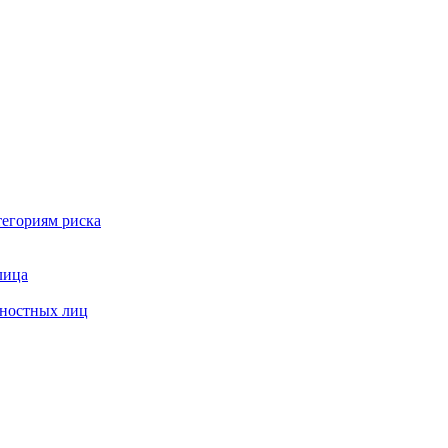
тегориям риска
лица
жностных лиц