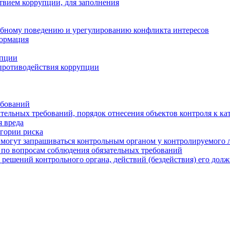
твием коррупции, для заполнения
ебному поведению и урегулированию конфликта интересов
формация
упции
противодействия коррупции
ебований
тельных требований, порядок отнесения объектов контроля к ка
 вреда
егории риска
могут запрашиваться контрольным органом у контролируемого 
 по вопросам соблюдения обязательных требований
 решений контрольного органа, действий (бездействия) его дол