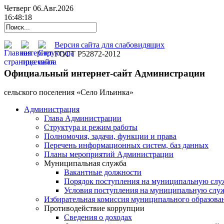
Четверг 06.Авг.2026
16:48:18
Версия сайта для слабовидящих
ГОСТ Р52872-2012
Официальный интернет-сайт Администрации
cельского поселения «Село Ильинка»
Администрация
Глава Администрации
Структура и режим работы
Полномочия, задачи, функции и права
Перечень информационных систем, баз данных
Планы мероприятий Администрации
Муниципальная служба
Вакантные должности
Порядок поступления на муниципальную слу
Условия поступления на муниципальную слу
Избирательная комиссия муниципального образова
Противодействие коррупции
Сведения о доходах