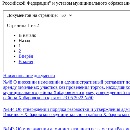
Российской Федерации" и уставом муниципального образования
Документов на странице:
Страница 1 из 2
В начало
Назад
1
2
Вперёд
В конец
Наименование документа
№48 О внесении изменений в административный регламент п
аренду земельных участков без проведения торгов, находящих
муниципального района Хабаровского края», утвержденный п
района Хабаровского края от 23.05.2022 №50
№144 Об утверждении порядка разработки и утверждения адм
Ильинка» Хабаровского муниципального района Хабаровского
№143 Об утверждении административного регламента «Рассмо