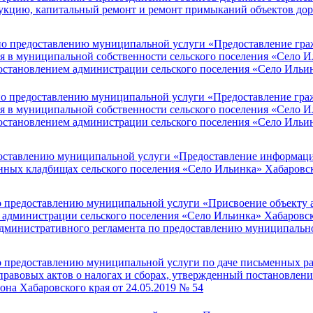
струкцию, капитальный ремонт и ремонт примыканий объектов до
по предоставлению муниципальной услуги «Предоставление гра
ся в муниципальной собственности сельского поселения «Село 
остановлением администрации сельского поселения «Село Ильи
по предоставлению муниципальной услуги «Предоставление гра
ся в муниципальной собственности сельского поселения «Село 
остановлением администрации сельского поселения «Село Ильи
оставлению муниципальной услуги «Предоставление информации
енных кладбищах сельского поселения «Село Ильинка» Хабаров
 предоставлению муниципальной услуги «Присвоение объекту а
м администрации сельского поселения «Село Ильинка» Хабаровс
 административного регламента по предоставлению муниципальн
 предоставлению муниципальной услуги по даче письменных р
равовых актов о налогах и сборах, утвержденный постановлени
на Хабаровского края от 24.05.2019 № 54