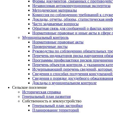
Формы документов, связанных с противодейс
Независимая антикоррупционная экспертиза
Методические материалы
Комиссия по соблюдению требований к служ
Доклады, отчеты, обзоры, статистическая ин
Часто задаваемые вопросы
Обратная связь для сообщений о фактах корр
Нормативные правовые и иные акты в сфере 
Муниципальный контроль
Нормативные правовые акты
Проверочные листы
Руководства по соблюдению обязательных тр
Перечень индикаторов риска нарушения обяза
Программы профилактики рисков причинения
Перечень объектов контроля, с указанием кат
Исчерпывающий перечень сведений, которые 
Сведения о способах получения консультаций
Сведения о порядке досудебного обжалования
Доклады о муниципальном контроле
Сельское поселение
Историческая справка
Генеральный план развития
Собственность и землеустройство
Генеральный план застройки
Планирование территорий