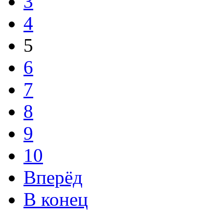
3
4
5
6
7
8
9
10
Вперёд
В конец