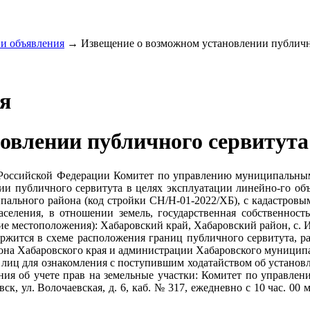
и объявления
→
Извещение о возможном установлении публичног
я
овлении публичного сервитута
кса Российской Федерации Комитет по управлению муниципальн
ии публичного сервитута в целях эксплуатации линейно-го об
пального района (код стройки СН/Н-01-2022/ХБ), с кадастровым
аселения, в отношении земель, государственная собственност
ние местоположения): Хабаровский край, Хабаровский район, с. 
ржится в схеме расположения границ публичного сервитута, р
на Хабаровского края и администрации Хабаровского муниципа
 лиц для ознакомления с поступившим ходатайством об установ
ения об учете прав на земельные участки: Комитет по управ
к, ул. Волочаевская, д. 6, каб. № 317, ежедневно с 10 час. 00 ми