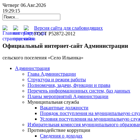
Четверг 06.Авг.2026
19:29:16
Версия сайта для слабовидящих
ГОСТ Р52872-2012
Официальный интернет-сайт Администрации
cельского поселения «Село Ильинка»
Администрация
Глава Администрации
Структура и режим работы
Полномочия, задачи, функции и права
Перечень информационных систем, баз данных
Планы мероприятий Администрации
Муниципальная служба
Вакантные должности
Порядок поступления на муниципальную слу
Условия поступления на муниципальную слу
Избирательная комиссия муниципального образова
Противодействие коррупции
Сведения о доходах