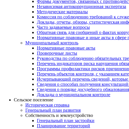
Формы документов, связанных с противодейс
Независимая антикоррупционная экспертиза
Методические материалы
Комиссия по соблюдению требований к служ
Доклады, отчеты, обзоры, статистическая ин
Часто задаваемые вопросы
Обратная связь для сообщений о фактах корр
Нормативные правовые и иные акты в сфере 
Муниципальный контроль
Нормативные правовые акты
Проверочные листы
Руководства по соблюдению обязательных тр
Перечень индикаторов риска нарушения обяза
Программы профилактики рисков причинения
Перечень объектов контроля, с указанием кат
Исчерпывающий перечень сведений, которые 
Сведения о способах получения консультаций
Сведения о порядке досудебного обжалования
Доклады о муниципальном контроле
Сельское поселение
Историческая справка
Генеральный план развития
Собственность и землеустройство
Генеральный план застройки
Планирование территорий