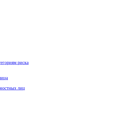
тегориям риска
лица
жностных лиц