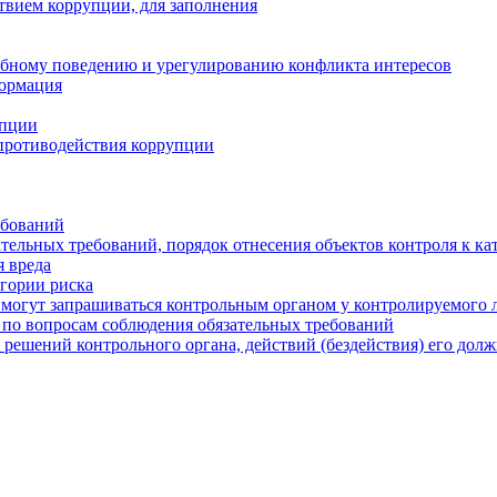
твием коррупции, для заполнения
ебному поведению и урегулированию конфликта интересов
формация
упции
противодействия коррупции
ебований
тельных требований, порядок отнесения объектов контроля к ка
 вреда
егории риска
могут запрашиваться контрольным органом у контролируемого 
 по вопросам соблюдения обязательных требований
 решений контрольного органа, действий (бездействия) его дол