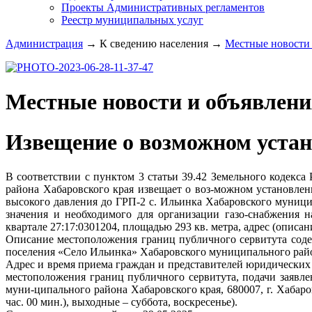
Проекты Административных регламентов
Реестр муниципальных услуг
Администрация
→
К сведению населения
→
Местные новости 
Местные новости и объявлени
Извещение о возможном устан
В соответствии с пунктом 3 статьи 39.42 Земельного коде
района Хабаровского края извещает о воз-можном установлен
высокого давления до ГРП-2 с. Ильинка Хабаровского муници
значения и необходимого для организации газо-снабжения н
квартале 27:17:0301204, площадью 293 кв. метра, адрес (описа
Описание местоположения границ публичного сервитута соде
поселения «Село Ильинка» Хабаровского муниципального райо
Адрес и время приема граждан и представителей юридических
местоположения границ публичного сервитута, подачи заявл
муни-ципального района Хабаровского края, 680007, г. Хабаровс
час. 00 мин.), выходные – суббота, воскресенье).