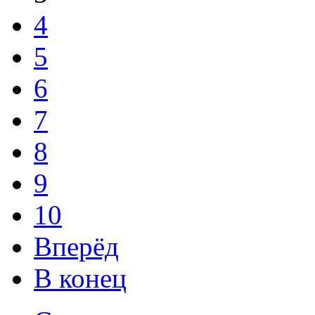
4
5
6
7
8
9
10
Вперёд
В конец