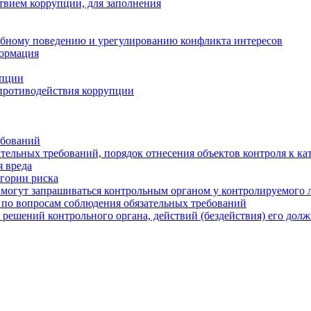
твием коррупции, для заполнения
ебному поведению и урегулированию конфликта интересов
формация
упции
противодействия коррупции
ебований
тельных требований, порядок отнесения объектов контроля к ка
 вреда
егории риска
могут запрашиваться контрольным органом у контролируемого 
 по вопросам соблюдения обязательных требований
 решений контрольного органа, действий (бездействия) его дол