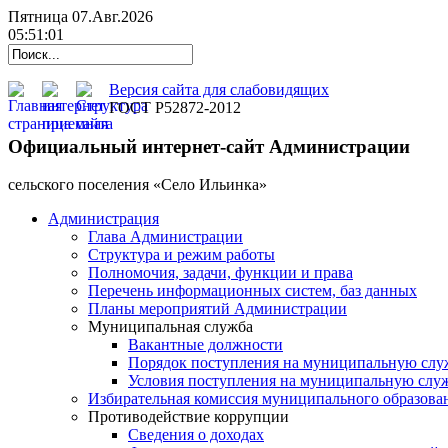
Пятница 07.Авг.2026
05:51:02
Версия сайта для слабовидящих
ГОСТ Р52872-2012
Официальный интернет-сайт Администрации
cельского поселения «Село Ильинка»
Администрация
Глава Администрации
Структура и режим работы
Полномочия, задачи, функции и права
Перечень информационных систем, баз данных
Планы мероприятий Администрации
Муниципальная служба
Вакантные должности
Порядок поступления на муниципальную слу
Условия поступления на муниципальную слу
Избирательная комиссия муниципального образова
Противодействие коррупции
Сведения о доходах