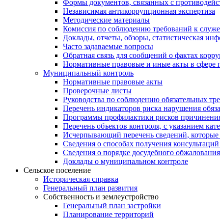
Формы документов, связанных с противодейс
Независимая антикоррупционная экспертиза
Методические материалы
Комиссия по соблюдению требований к служ
Доклады, отчеты, обзоры, статистическая ин
Часто задаваемые вопросы
Обратная связь для сообщений о фактах корр
Нормативные правовые и иные акты в сфере 
Муниципальный контроль
Нормативные правовые акты
Проверочные листы
Руководства по соблюдению обязательных тр
Перечень индикаторов риска нарушения обяза
Программы профилактики рисков причинения
Перечень объектов контроля, с указанием кат
Исчерпывающий перечень сведений, которые 
Сведения о способах получения консультаций
Сведения о порядке досудебного обжалования
Доклады о муниципальном контроле
Сельское поселение
Историческая справка
Генеральный план развития
Собственность и землеустройство
Генеральный план застройки
Планирование территорий