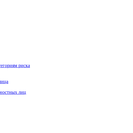
тегориям риска
лица
жностных лиц