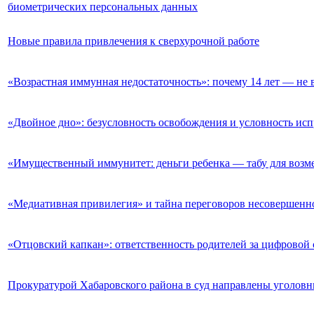
биометрических персональных данных
Новые правила привлечения к сверхурочной работе
«Возрастная иммунная недостаточность»: почему 14 лет — не 
«Двойное дно»: безусловность освобождения и условность ис
«Имущественный иммунитет: деньги ребенка — табу для возм
«Медиативная привилегия» и тайна переговоров несовершенн
«Отцовский капкан»: ответственность родителей за цифровой 
Прокуратурой Хабаровского района в суд направлены уголовн