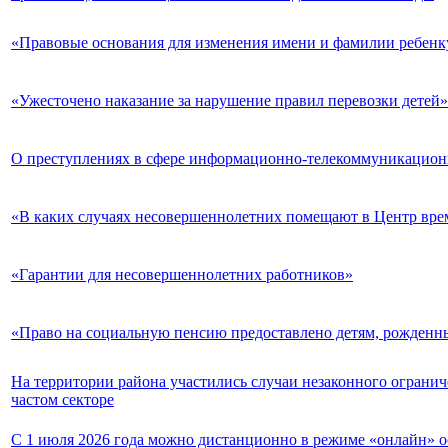
«Правовые основания для изменения имени и фамилии ребенк
«Ужесточено наказание за нарушение правил перевозки детей»
О преступлениях в сфере информационно-телекоммуникацион
«В каких случаях несовершеннолетних помещают в Центр вр
«Гарантии для несовершеннолетних работников»
«Право на социальную пенсию предоставлено детям, рожденны
На территории района участились случаи незаконного огран
частом секторе
С 1 июля 2026 года можно дистанционно в режиме «онлайн» 