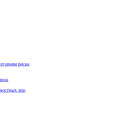
тегориям риска
лица
жностных лиц