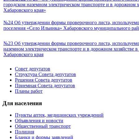
городском наземном электрическом транспорте и в дорожном 
Хабаровского края»
№24 Об утверждении формы проверочного листа, используемог
поселения «Село Ильинка» Хабаровского муниципального рай
№23 Об утверждении формы проверочного листа, используемо
наземном электрическом транспорте и в дорожном хозяйстве 
Хабаровского края
Совет депутатов
Структура Совета депутатов
Решения Совета депутатов
Приемная Совета депутатов
Планы работ
Для населения
Пункты аптек, медицинских учреждений
Объявления и новости
Общественный транспорт
Полиция
Бланки и формы заявлений