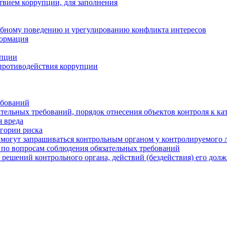
твием коррупции, для заполнения
ебному поведению и урегулированию конфликта интересов
формация
упции
противодействия коррупции
ебований
тельных требований, порядок отнесения объектов контроля к ка
 вреда
егории риска
могут запрашиваться контрольным органом у контролируемого 
 по вопросам соблюдения обязательных требований
 решений контрольного органа, действий (бездействия) его дол