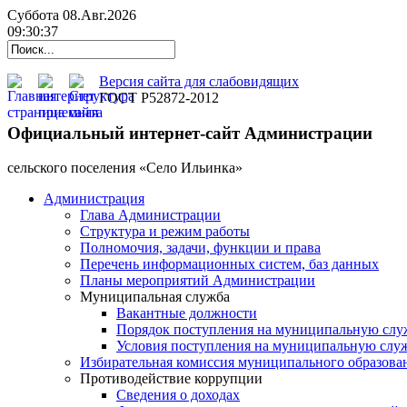
Суббота 08.Авг.2026
09:30:38
Версия сайта для слабовидящих
ГОСТ Р52872-2012
Официальный интернет-сайт Администрации
cельского поселения «Село Ильинка»
Администрация
Глава Администрации
Структура и режим работы
Полномочия, задачи, функции и права
Перечень информационных систем, баз данных
Планы мероприятий Администрации
Муниципальная служба
Вакантные должности
Порядок поступления на муниципальную слу
Условия поступления на муниципальную слу
Избирательная комиссия муниципального образова
Противодействие коррупции
Сведения о доходах