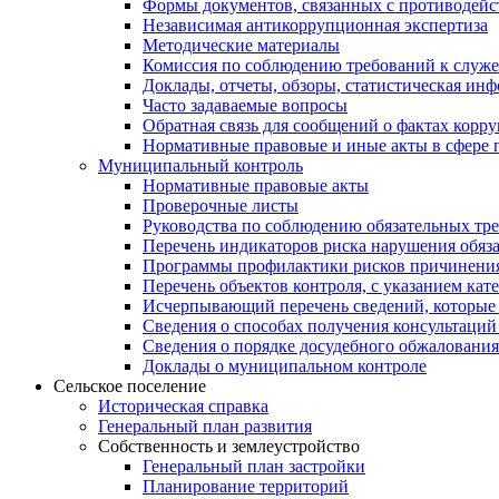
Формы документов, связанных с противодейс
Независимая антикоррупционная экспертиза
Методические материалы
Комиссия по соблюдению требований к служ
Доклады, отчеты, обзоры, статистическая ин
Часто задаваемые вопросы
Обратная связь для сообщений о фактах корр
Нормативные правовые и иные акты в сфере 
Муниципальный контроль
Нормативные правовые акты
Проверочные листы
Руководства по соблюдению обязательных тр
Перечень индикаторов риска нарушения обяза
Программы профилактики рисков причинения
Перечень объектов контроля, с указанием кат
Исчерпывающий перечень сведений, которые 
Сведения о способах получения консультаций
Сведения о порядке досудебного обжалования
Доклады о муниципальном контроле
Сельское поселение
Историческая справка
Генеральный план развития
Собственность и землеустройство
Генеральный план застройки
Планирование территорий