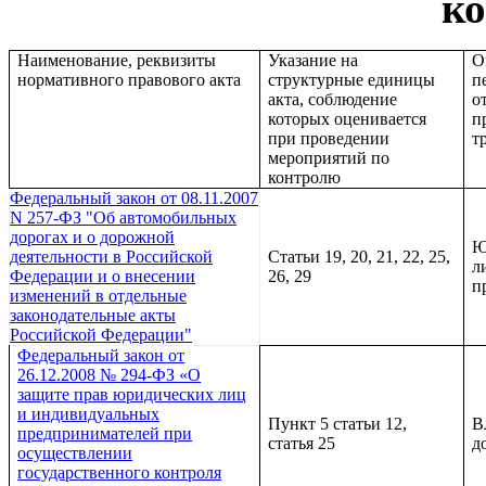
к
Наименование, реквизиты
Указание на
О
нормативного правового акта
структурные единицы
п
акта, соблюдение
о
которых оценивается
п
при проведении
т
мероприятий по
контролю
Федеральный закон от 08.11.2007
N 257-ФЗ "Об автомобильных
дорогах и о дорожной
Ю
деятельности в Российской
Статьи 19, 20, 21, 22, 25,
л
Федерации и о внесении
26, 29
п
изменений в отдельные
законодательные акты
Российской Федерации"
Федеральный закон от
26.12.2008 № 294-ФЗ «О
защите прав юридических лиц
и индивидуальных
Пункт 5 статьи 12,
В
предпринимателей при
статья 25
д
осуществлении
государственного контроля