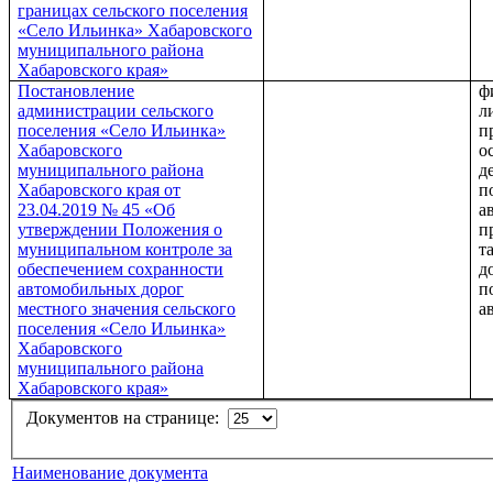
границах сельского поселения
«Село Ильинка» Хабаровского
муниципального района
Хабаровского края»
Постановление
ф
администрации сельского
л
поселения «Село Ильинка»
п
Хабаровского
о
муниципального района
д
Хабаровского края от
п
23.04.2019 № 45 «Об
а
утверждении Положения о
п
муниципальном контроле за
т
обеспечением сохранности
д
автомобильных дорог
п
местного значения сельского
а
поселения «Село Ильинка»
Хабаровского
муниципального района
Хабаровского края»
Документов на странице:
Наименование документа