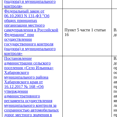
(надзора) и муниципального
контроля»
Федеральный закон от
06.10.2003 N 131-ФЗ "Об
общих принципах
организации местного
самоуправления в Российской
Пункт 5 части 1 статьи
В
Федерации" при
16
д
осуществлении
государственного контроля
(надзора) и муниципального
контроля»
Постановление
В
администрации сельского
д
поселения «Село Ильинка»
о
Хабаровского
о
муниципального района
п
Хабаровского края от
а
16.12.2017 № 168 «Об
п
утверждении
п
административного
а
регламента осуществления
я
муниципального контроля за
л
сохранностью автомобильных
и
дорог местного значения в
п