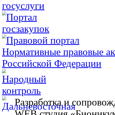
Разработка и сопровож
WEB студия «Бионику