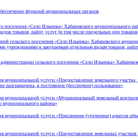
 обеспечение функций муниципальных органов
го поселения «Село Ильинка» Хабаровского муниципального рай
в товаров, работ, услуг (в том числе предельных цен товаров, 
ией сельского поселения «Село Ильинка» Хабаровского муницип
 учреждениями к закупаемым отдельным видам товаров, работ,
 администрации сельского поселения «Село Ильинка» Хабаровс
ия муниципальной услуги «Предоставление земельного участка,
не разграничена, в постоянное (бессрочное) пользование»
ия муниципальной услуги «Муниципальный земельный контроль 
го муниципального района»
ия муниципальной услуги «Присвоение (уточнение) адресов об
я муниципальной услуги «Предоставление земельных участков 