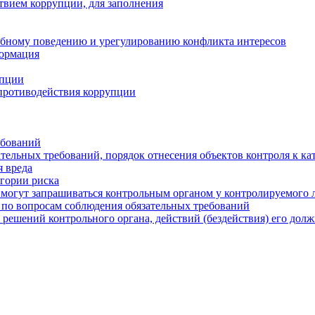
твием коррупции, для заполнения
ебному поведению и урегулированию конфликта интересов
формация
упции
противодействия коррупции
ебований
тельных требований, порядок отнесения объектов контроля к ка
 вреда
егории риска
могут запрашиваться контрольным органом у контролируемого 
 по вопросам соблюдения обязательных требований
 решений контрольного органа, действий (бездействия) его дол