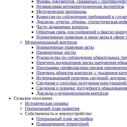
Формы документов, связанных с противодейс
Независимая антикоррупционная экспертиза
Методические материалы
Комиссия по соблюдению требований к служ
Доклады, отчеты, обзоры, статистическая ин
Часто задаваемые вопросы
Обратная связь для сообщений о фактах корр
Нормативные правовые и иные акты в сфере 
Муниципальный контроль
Нормативные правовые акты
Проверочные листы
Руководства по соблюдению обязательных тр
Перечень индикаторов риска нарушения обяза
Программы профилактики рисков причинения
Перечень объектов контроля, с указанием кат
Исчерпывающий перечень сведений, которые 
Сведения о способах получения консультаций
Сведения о порядке досудебного обжалования
Доклады о муниципальном контроле
Сельское поселение
Историческая справка
Генеральный план развития
Собственность и землеустройство
Генеральный план застройки
Планирование территорий