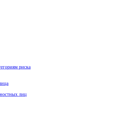
тегориям риска
лица
жностных лиц