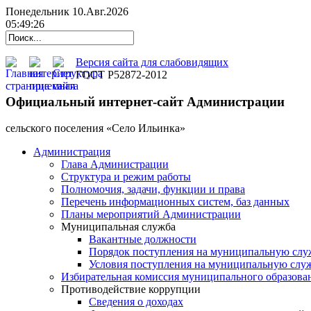
Понедельник 10.Авг.2026
05:49:27
Версия сайта для слабовидящих
ГОСТ Р52872-2012
Официальный интернет-сайт Администрации
cельского поселения «Село Ильинка»
Администрация
Глава Администрации
Структура и режим работы
Полномочия, задачи, функции и права
Перечень информационных систем, баз данных
Планы мероприятий Администрации
Муниципальная служба
Вакантные должности
Порядок поступления на муниципальную слу
Условия поступления на муниципальную слу
Избирательная комиссия муниципального образова
Противодействие коррупции
Сведения о доходах