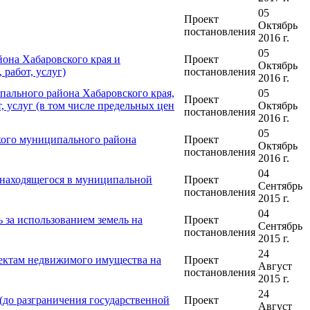
05
Проект
Октябрь
постановления
2016 г.
05
она Хабаровского края и
Проект
Октябрь
работ, услуг)
постановления
2016 г.
ального района Хабаровского края,
05
Проект
 услуг (в том числе предельных цен
Октябрь
постановления
2016 г.
05
кого муниципального района
Проект
Октябрь
постановления
2016 г.
04
 находящегося в муниципальной
Проект
Сентябрь
постановления
2015 г.
04
за использованием земель на
Проект
Сентябрь
постановления
2015 г.
24
ъектам недвижимого имущества на
Проект
Август
постановления
2015 г.
24
(до разграничения государственной
Проект
Август