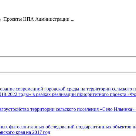
→
Проекты НПА Администрации ...
ание современной городской среды на территории сельского 
018-2022 годы» в рамках реализации приоритетного проекта «
оустройство территории сельского поселения «Село Ильинка»
ных фитосанитарных обследований подкарантинных объектов на
ского края на 2017 год