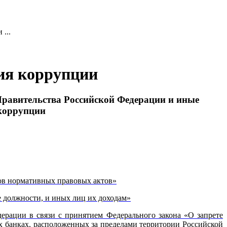
...
ия коррупции
Правительства Российской Федерации и иные
 коррупции
тов нормативных правовых актов»
е должности, и иных лиц их доходам»
ерации в связи с принятием Федерального закона «О запрете
х банках, расположенных за пределами территории Российской