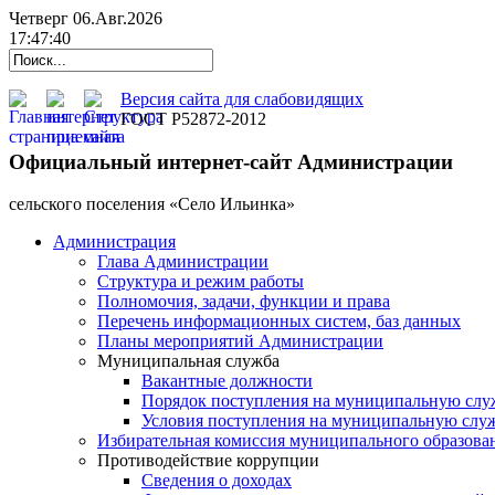
Четверг 06.Авг.2026
17:47:41
Версия сайта для слабовидящих
ГОСТ Р52872-2012
Официальный интернет-сайт Администрации
cельского поселения «Село Ильинка»
Администрация
Глава Администрации
Структура и режим работы
Полномочия, задачи, функции и права
Перечень информационных систем, баз данных
Планы мероприятий Администрации
Муниципальная служба
Вакантные должности
Порядок поступления на муниципальную слу
Условия поступления на муниципальную слу
Избирательная комиссия муниципального образова
Противодействие коррупции
Сведения о доходах