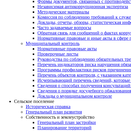
Формы документов, связанных с противодейс
Независимая антикоррупционная экспертиза
Методические материалы
Комиссия по соблюдению требований к служ
Доклады, отчеты, обзоры, статистическая ин
Часто задаваемые вопросы
Обратная связь для сообщений о фактах корр
Нормативные правовые и иные акты в сфере 
Муниципальный контроль
Нормативные правовые акты
Проверочные листы
Руководства по соблюдению обязательных тр
Перечень индикаторов риска нарушения обяза
Программы профилактики рисков причинения
Перечень объектов контроля, с указанием кат
Исчерпывающий перечень сведений, которые 
Сведения о способах получения консультаций
Сведения о порядке досудебного обжалования
Доклады о муниципальном контроле
Сельское поселение
Историческая справка
Генеральный план развития
Собственность и землеустройство
Генеральный план застройки
Планирование территорий