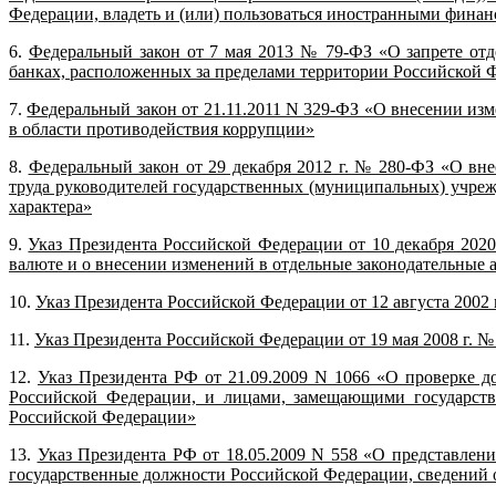
Федерации, владеть и (или) пользоваться иностранными фин
6.
Федеральный закон от 7 мая 2013 № 79-ФЗ «О запрете отд
банках, расположенных за пределами территории Российской 
7.
Федеральный закон от 21.11.2011 N 329-ФЗ «О внесении из
в области противодействия коррупции»
8.
Федеральный закон от 29 декабря 2012 г. № 280-ФЗ «О вн
труда руководителей государственных (муниципальных) учреж
характера»
9.
Указ Президента Российской Федерации от 10 декабря 202
валюте и о внесении изменений в отдельные законодательные
10.
Указ Президента Российской Федерации от 12 августа 200
11.
Указ Президента Российской Федерации от 19 мая 2008 г. 
12.
Указ Президента РФ от 21.09.2009 N 1066 «О проверке 
Российской Федерации, и лицами, замещающими государст
Российской Федерации»
13.
Указ Президента РФ от 18.05.2009 N 558 «О представле
государственные должности Российской Федерации, сведений о