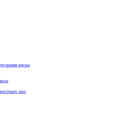
тегориям риска
лица
жностных лиц