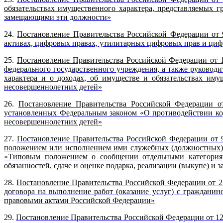
обязательствах имущественного характера, представляемых
замещающими эти должности»
24.
Постановление Правительства Российской Федерации от 
активах, цифровых правах, утилитарных цифровых прав и циф
25.
Постановление Правительства Российской Федерации от 
федерального государственного учреждения, а также руковод
характера и о доходах, об имуществе и обязательствах иму
несовершеннолетних детей»
26.
Постановление Правительства Российской Федерации о
установленных Федеральным законом «О противодействии кор
несовершеннолетних детей»
27.
Постановление Правительства Российской Федерации от 
положением или исполнением ими служебных (должностных) об
«Типовым положением о сообщении отдельными категория
обязанностей, сдаче и оценке подарка, реализации (выкупе) и 
28.
Постановление Правительства Российской Федерации от 2
договора на выполнение работ (оказание услуг) с граждан
правовыми актами Российской Федерации»
29.
Постановление Правительства Российской Федерации от 12