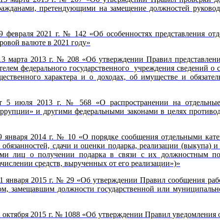
 гражданами, претендующими на замещение должностей руковод
9 февраля 2021 г. № 142 «Об особенностях представления о
ровой валюте в 2021 году»
13 марта 2013 г. № 208 «Об утверждении Правил представлен
ителем федерального государственного учреждения сведений о с
щественного характера и о доходах, об имуществе и обязател
т 5 июля 2013 г. № 568 «О распространении на отдельные 
рупции» и другими федеральными законами в целях противоде
9 января 2014 г. № 10 «О порядке сообщения отдельными кат
язанностей, сдачи и оценки подарка, реализации (выкупа) и з
ми лиц о получении подарка в связи с их должностным п
зачислении средств, вырученных от его реализации»)»
1 января 2015 г. № 29 «Об утверждении Правил сообщения раб
ином, замещавшим должности государственной или муниципальн
 октября 2015 г. № 1088 «Об утверждении Правил уведомления 