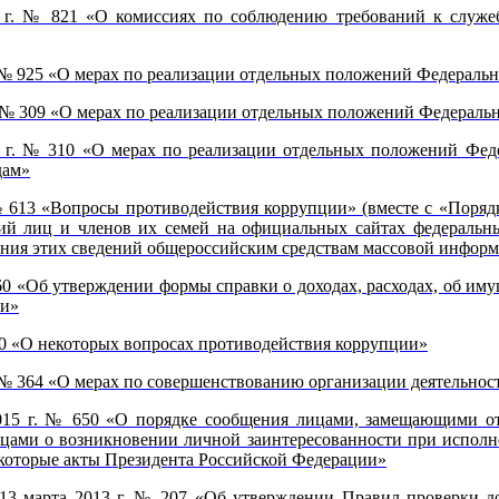
0 г. № 821 «О комиссиях по соблюдению требований к служ
. № 925 «О мерах по реализации отдельных положений Федераль
г. № 309 «О мерах по реализации отдельных положений Федераль
 г. № 310 «О мерах по реализации отдельных положений Федер
дам»
 613 «Вопросы противодействия коррупции» (вместе с «Порядк
рий лиц и членов их семей на официальных сайтах федеральны
ения этих сведений общероссийским средствам массовой информ
0 «Об утверждении формы справки о доходах, расходах, об иму
ии»
20 «О некоторых вопросах противодействия коррупции»
 № 364 «О мерах по совершенствованию организации деятельнос
2015 г. № 650 «О порядке сообщения лицами, замещающими о
цами о возникновении личной заинтересованности при исполн
екоторые акты Президента Российской Федерации»
13 марта 2013 г. № 207 «Об утверждении Правил проверки до