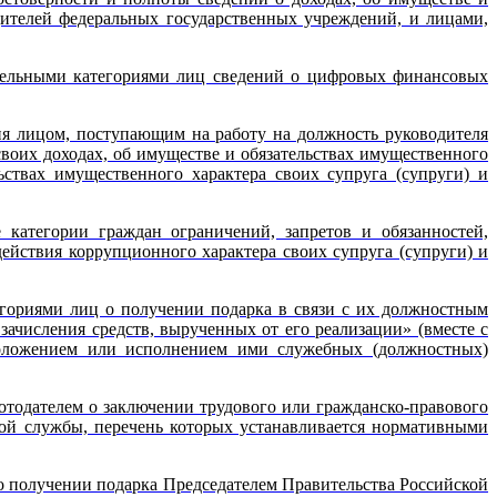
ителей федеральных государственных учреждений, и лицами,
тдельными категориями лиц сведений о цифровых финансовых
ия лицом, поступающим на работу на должность руководителя
воих доходах, об имуществе и обязательствах имущественного
ьствах имущественного характера своих супруга (супруги) и
категории граждан ограничений, запретов и обязанностей,
йствия коррупционного характера своих супруга (супруги) и
егориями лиц о получении подарка в связи с их должностным
ачисления средств, вырученных от его реализации» (вместе с
оложением или исполнением ими служебных (должностных)
отодателем о заключении трудового или гражданско-правового
ой службы, перечень которых устанавливается нормативными
о получении подарка Председателем Правительства Российской