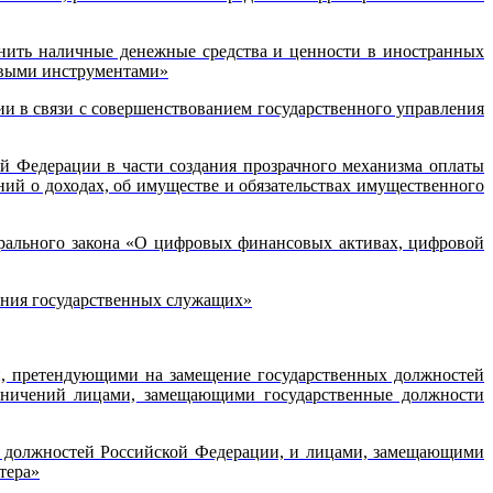
анить наличные денежные средства и ценности в иностранных
овыми инструментами»
ии в связи с совершенствованием государственного управления
ой Федерации в части создания прозрачного механизма оплаты
ий о доходах, об имуществе и обязательствах имущественного
ерального закона «О цифровых финансовых активах, цифровой
ения государственных служащих»
ми, претендующими на замещение государственных должностей
аничений лицами, замещающими государственные должности
х должностей Российской Федерации, и лицами, замещающими
тера»