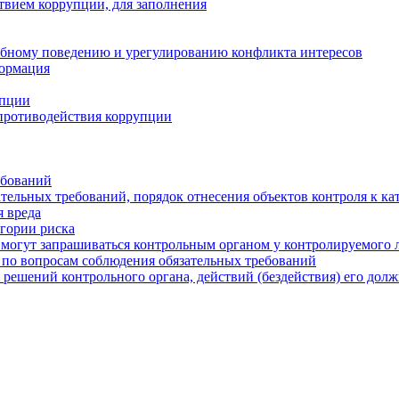
твием коррупции, для заполнения
ебному поведению и урегулированию конфликта интересов
формация
упции
противодействия коррупции
ебований
тельных требований, порядок отнесения объектов контроля к ка
 вреда
егории риска
могут запрашиваться контрольным органом у контролируемого 
 по вопросам соблюдения обязательных требований
 решений контрольного органа, действий (бездействия) его дол