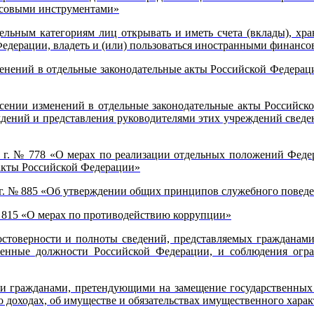
ансовыми инструментами»
ельным категориям лиц открывать и иметь счета (вклады), хр
Федерации, владеть и (или) пользоваться иностранными финанс
менений в отдельные законодательные акты Российской Федерац
есении изменений в отдельные законодательные акты Российск
дений и представления руководителями этих учреждений сведен
0 г. № 778 «О мерах по реализации отдельных положений Фед
 акты Российской Федерации»
2 г. № 885 «Об утверждении общих принципов служебного повед
№ 815 «О мерах по противодействию коррупции»
достоверности и полноты сведений, представляемых граждана
венные должности Российской Федерации, и соблюдения огр
нии гражданами, претендующими на замещение государственны
 доходах, об имуществе и обязательствах имущественного харак