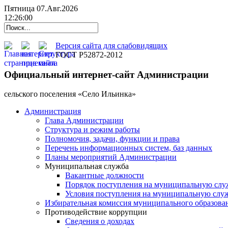
Пятница 07.Авг.2026
12:26:01
Версия сайта для слабовидящих
ГОСТ Р52872-2012
Официальный интернет-сайт Администрации
cельского поселения «Село Ильинка»
Администрация
Глава Администрации
Структура и режим работы
Полномочия, задачи, функции и права
Перечень информационных систем, баз данных
Планы мероприятий Администрации
Муниципальная служба
Вакантные должности
Порядок поступления на муниципальную слу
Условия поступления на муниципальную слу
Избирательная комиссия муниципального образова
Противодействие коррупции
Сведения о доходах