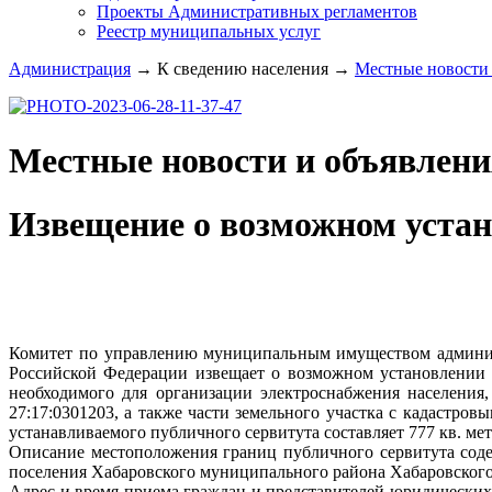
Проекты Административных регламентов
Реестр муниципальных услуг
Администрация
→
К сведению населения
→
Местные новости 
Местные новости и объявлени
Извещение о возможном устан
Комитет по управлению муниципальным имуществом админист
Российской Федерации извещает о возможном установлении п
необходимого для организации электроснабжения населения,
27:17:0301203, а также части земельного участка с кадастро
устанавливаемого публичного сервитута составляет 777 кв. мет
Описание местоположения границ публичного сервитута соде
поселения Хабаровского муниципального района Хабаровского
Адрес и время приема граждан и представителей юридических