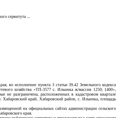
го сервитута ...
, во исполнение пункта 3 статьи 39.42 Земельного кодекса
евого хозяйства «ТП-3577 с. Ильинка ж/массив 1250; 1400»,
рые не разграничена, расположенных в кадастровом квартале
): Хабаровский край, Хабаровский район, с. Ильинка, площадь
размещенной на официальных сайтах администрации сельского
баровского края.
влении публичного сервитута и прилагаемым к нему описанием