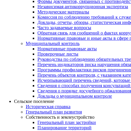
Формы документов, связанных с противодейс
Независимая антикоррупционная экспертиза
Методические материалы
Комиссия по соблюдению требований к служ
Доклады, отчеты, обзоры, статистическая ин
Часто задаваемые вопросы
Обратная связь для сообщений о фактах корр
Нормативные правовые и иные акты в сфере 
Муниципальный контроль
Нормативные правовые акты
Проверочные листы
Руководства по соблюдению обязательных тр
Перечень индикаторов риска нарушения обяза
Программы профилактики рисков причинения
Перечень объектов контроля, с указанием кат
Исчерпывающий перечень сведений, которые 
Сведения о способах получения консультаций
Сведения о порядке досудебного обжалования
Доклады о муниципальном контроле
Сельское поселение
Историческая справка
Генеральный план развития
Собственность и землеустройство
Генеральный план застройки
Планирование территорий