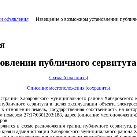
и объявления
→
Извещение о возможном установлении публично
я
овлении публичного сервитута
Схема (сохранить)
Описание местоположения (сохранить)
рации Хабаровского муниципального района Хабаровского края
убличного сервитута в целях эксплуатации объекта электросет
 в отношении земель, государственная собственность на кото
вым номером 27:17:0301203:188, адрес (описание местоположения
ров.
ржится в схеме расположения границ публичного сервитута, 
 края и администрации Хабаровского муниципального района Ха
 лиц для ознакомления с поступившим ходатайством об устано