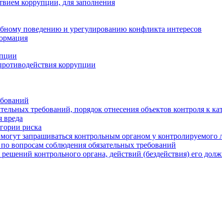
твием коррупции, для заполнения
ебному поведению и урегулированию конфликта интересов
формация
упции
противодействия коррупции
ебований
тельных требований, порядок отнесения объектов контроля к ка
 вреда
егории риска
могут запрашиваться контрольным органом у контролируемого 
 по вопросам соблюдения обязательных требований
 решений контрольного органа, действий (бездействия) его дол