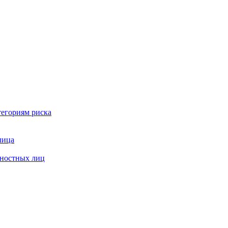
тегориям риска
лица
жностных лиц