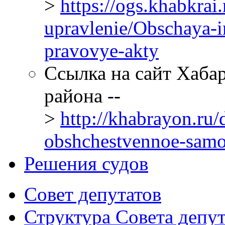
>
https://ogs.khabkrai
upravlenie/Obschaya-i
pravovye-akty
Ссылка на сайт Хаба
района --
>
http://khabrayon.ru/d
obshchestvennoe-samo
Решения судов
Совет депутатов
Структура Совета депут