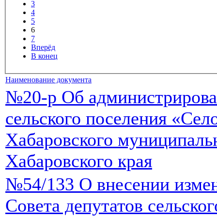
3
4
5
6
7
Вперёд
В конец
Наименование документа
№20-р Об администрирова
сельского поселения «Сел
Хабаровского муниципаль
Хабаровского края
№54/133 О внесении изме
Совета депутатов сельско