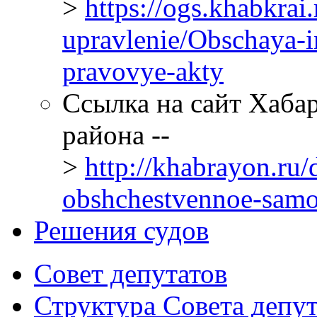
>
https://ogs.khabkrai
upravlenie/Obschaya-i
pravovye-akty
Ссылка на сайт Хаба
района --
>
http://khabrayon.ru/d
obshchestvennoe-samo
Решения судов
Совет депутатов
Структура Совета депут