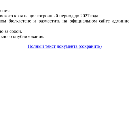
ления
ского края на долгосрочный период до 2027года.
ом бюл-летене и разместить на официальном сайте админис
ю за собой.
льного опубликования.
Полный текст документа (сохранить)