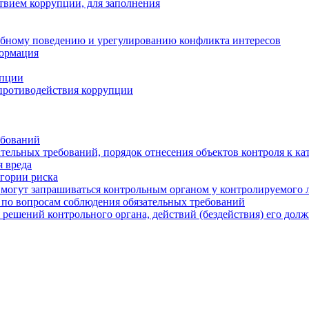
твием коррупции, для заполнения
ебному поведению и урегулированию конфликта интересов
формация
упции
противодействия коррупции
ебований
тельных требований, порядок отнесения объектов контроля к ка
 вреда
егории риска
могут запрашиваться контрольным органом у контролируемого 
 по вопросам соблюдения обязательных требований
 решений контрольного органа, действий (бездействия) его дол