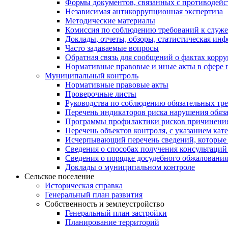
Формы документов, связанных с противодейс
Независимая антикоррупционная экспертиза
Методические материалы
Комиссия по соблюдению требований к служ
Доклады, отчеты, обзоры, статистическая ин
Часто задаваемые вопросы
Обратная связь для сообщений о фактах корр
Нормативные правовые и иные акты в сфере 
Муниципальный контроль
Нормативные правовые акты
Проверочные листы
Руководства по соблюдению обязательных тр
Перечень индикаторов риска нарушения обяза
Программы профилактики рисков причинения
Перечень объектов контроля, с указанием кат
Исчерпывающий перечень сведений, которые 
Сведения о способах получения консультаций
Сведения о порядке досудебного обжалования
Доклады о муниципальном контроле
Сельское поселение
Историческая справка
Генеральный план развития
Собственность и землеустройство
Генеральный план застройки
Планирование территорий