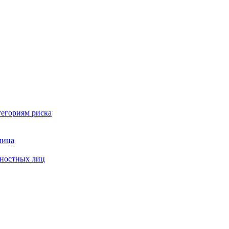
тегориям риска
лица
жностных лиц