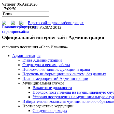
Четверг 06.Авг.2026
17:09:51
Версия сайта для слабовидящих
ГОСТ Р52872-2012
Официальный интернет-сайт Администрации
cельского поселения «Село Ильинка»
Администрация
Глава Администрации
Структура и режим работы
Полномочия, задачи, функции и права
Перечень информационных систем, баз данных
Планы мероприятий Администрации
Муниципальная служба
Вакантные должности
Порядок поступления на муниципальную слу
Условия поступления на муниципальную слу
Избирательная комиссия муниципального образова
Противодействие коррупции
Сведения о доходах