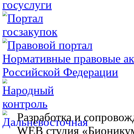
Разработка и сопровож
WEB студия «Бионику