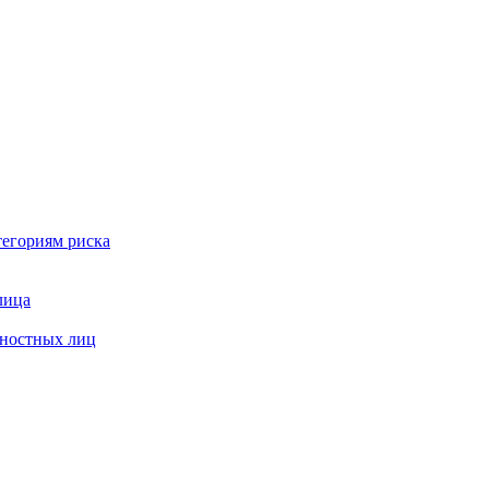
тегориям риска
лица
жностных лиц