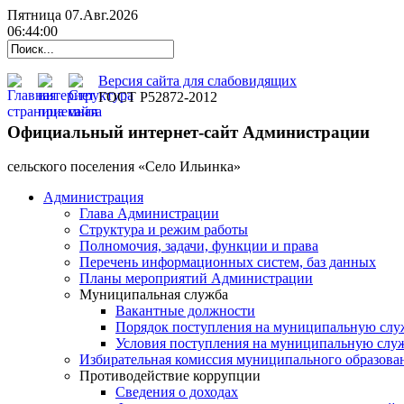
Пятница 07.Авг.2026
06:44:01
Версия сайта для слабовидящих
ГОСТ Р52872-2012
Официальный интернет-сайт Администрации
cельского поселения «Село Ильинка»
Администрация
Глава Администрации
Структура и режим работы
Полномочия, задачи, функции и права
Перечень информационных систем, баз данных
Планы мероприятий Администрации
Муниципальная служба
Вакантные должности
Порядок поступления на муниципальную слу
Условия поступления на муниципальную слу
Избирательная комиссия муниципального образова
Противодействие коррупции
Сведения о доходах