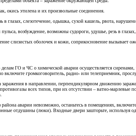
а пределами объекта – заражение окружающей среды.
ак, окись этилена и их произвольные соединения.
 в глазах, слезотечение, одышка, сухой кашель, рвота, наруше
са, возбуждение, возможны судороги, удушье, резь в глазах, с
слизистых оболочек и кожи, соприкосновение вызывает ожоги 
делам ГО и ЧС о химической аварии осуществляется сиренами,
но включите громкоговоритель, радио- или телеприемник, прос
 заражения в направлении, перпендикулярном движению заражен
 противогазы всех типов, при их отсутствии – ватно-марлевые 
.
 района аварии невозможно, останьтесь в помещениях, включит
онные отдушины (люки). Входные двери зашторьте, используя од