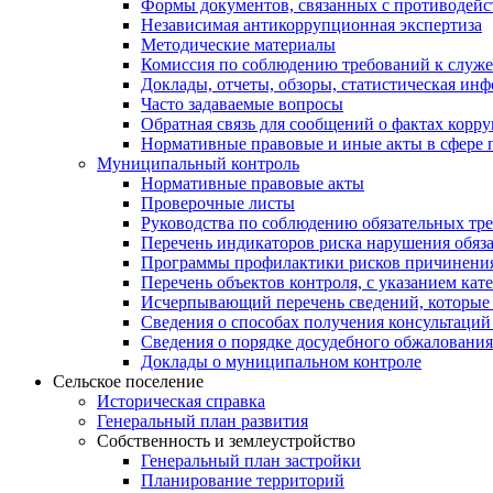
Формы документов, связанных с противодейс
Независимая антикоррупционная экспертиза
Методические материалы
Комиссия по соблюдению требований к служ
Доклады, отчеты, обзоры, статистическая ин
Часто задаваемые вопросы
Обратная связь для сообщений о фактах корр
Нормативные правовые и иные акты в сфере 
Муниципальный контроль
Нормативные правовые акты
Проверочные листы
Руководства по соблюдению обязательных тр
Перечень индикаторов риска нарушения обяза
Программы профилактики рисков причинения
Перечень объектов контроля, с указанием кат
Исчерпывающий перечень сведений, которые 
Сведения о способах получения консультаций
Сведения о порядке досудебного обжалования
Доклады о муниципальном контроле
Сельское поселение
Историческая справка
Генеральный план развития
Собственность и землеустройство
Генеральный план застройки
Планирование территорий