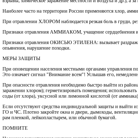
взрывы, химическое заражение местности и воздуха и др.), а з
Наиболее часто на территории России применяются хлор, амми
При отравлении ХЛОРОМ наблюдается резкая боль в груди, резь
Признаки отравления АММИАКОМ, учащение сердцебиения и пуль
Признаки отравления ОКИСЬЮ ЭТИЛЕНА: вызывает раздражение 
опьянения, нарушение походки.
МЕРЫ ЗАЩИТЫ
При оповещении населения местными органами управления по 
Это означает сигнал "Внимание всем"! Услышав его, немедлен
При опасности отравления необходимо быстро выйти из района
заражении хлором); герметизировать помещения; использовать
соды (от хлора), уксусной или лимонной кислотой (от аммиака)
Если отсутствуют средства индивидуальной защиты и выйти из
ГО и ЧС. Плотно закройте окна и двери, дымоходы, вентиляци
рам пленкой, лейкопластырем, или обычной бумагой.
ПОМНИТЕ