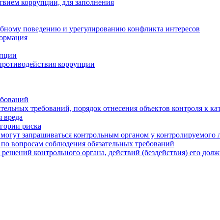
твием коррупции, для заполнения
ебному поведению и урегулированию конфликта интересов
формация
упции
противодействия коррупции
ебований
тельных требований, порядок отнесения объектов контроля к ка
 вреда
егории риска
могут запрашиваться контрольным органом у контролируемого 
 по вопросам соблюдения обязательных требований
 решений контрольного органа, действий (бездействия) его дол