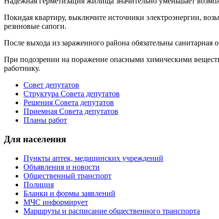
Надежная герметизация жилища значительно уменьшает возмо
Покидая квартиру, выключите источники электроэнергии, возь
резиновые сапоги.
После выхода из зараженного района обязательны санитарная 
При подозрении на поражение опасными химическими веществам
работнику.
Совет депутатов
Структура Совета депутатов
Решения Совета депутатов
Приемная Совета депутатов
Планы работ
Для населения
Пункты аптек, медицинских учреждений
Объявления и новости
Общественный транспорт
Полиция
Бланки и формы заявлений
МЧС информирует
Маршруты и расписание общественного транспорта