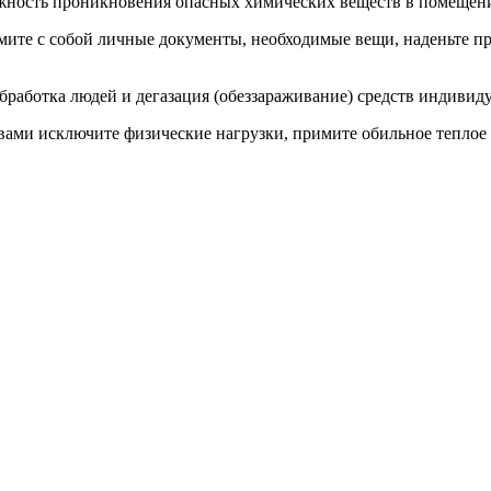
жность проникновения опасных химических веществ в помещен
мите с собой личные документы, необходимые вещи, наденьте пр
обработка людей и дегазация (обеззараживание) средств индиви
и исключите физические нагрузки, примите обильное теплое пит