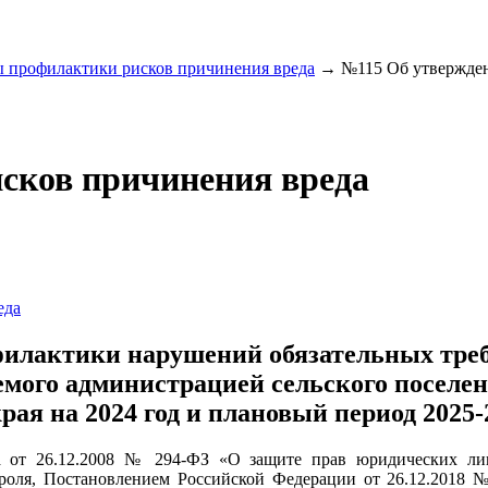
 профилактики рисков причинения вреда
→
№115 Об утвержде
сков причинения вреда
еда
лактики нарушений обязательных требо
мого администрацией сельского поселе
ая на 2024 год и плановый период 2025-2
она от 26.12.2008 № 294-ФЗ «О защите прав юридических л
нтроля, Постановлением Российской Федерации от 26.12.2018