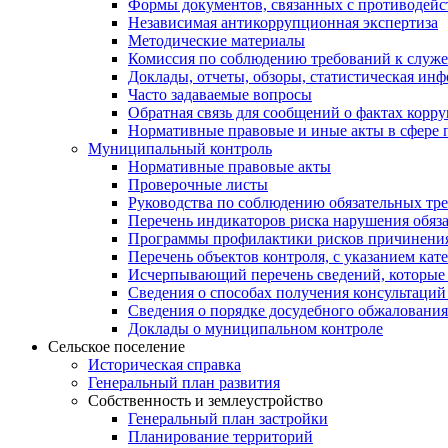
Формы документов, связанных с противодейс
Независимая антикоррупционная экспертиза
Методические материалы
Комиссия по соблюдению требований к служ
Доклады, отчеты, обзоры, статистическая ин
Часто задаваемые вопросы
Обратная связь для сообщений о фактах корр
Нормативные правовые и иные акты в сфере 
Муниципальный контроль
Нормативные правовые акты
Проверочные листы
Руководства по соблюдению обязательных тр
Перечень индикаторов риска нарушения обяза
Программы профилактики рисков причинения
Перечень объектов контроля, с указанием кат
Исчерпывающий перечень сведений, которые 
Сведения о способах получения консультаций
Сведения о порядке досудебного обжалования
Доклады о муниципальном контроле
Сельское поселение
Историческая справка
Генеральный план развития
Собственность и землеустройство
Генеральный план застройки
Планирование территорий