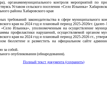
ора), органамимуниципального контроля мероприятий по про
вуясь Уставом сельского поселения «Село Ильинка» Хабаровско
ьного района Хабаровского края
ых требований законодательства в сфере муниципального кон
ского края на 2024 год и плановый период 2025-2026гг. (дале
 «Село Ильинка», уполномоченным на осуществление муницип
аммы профилактики нарушений, осуществляемой органом муни
кого края на 2024 год и плановый период 2025-2026 гг., утве
ном бюллетене и разместить на официальном сайте админис
ю за собой.
льного опубликования (обнародования).
Полный текст документа (сохранить)