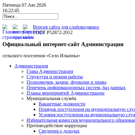
Пятница 07.Авг.2026
16:22:46
Версия сайта для слабовидящих
ГОСТ Р52872-2012
Официальный интернет-сайт Администрации
cельского поселения «Село Ильинка»
Администрация
Глава Администрации
Структура и режим работы
Полномочия, задачи, функции и права
Перечень информационных систем, баз данных
Планы мероприятий Администрации
Муниципальная служба
Вакантные должности
Порядок поступления на муниципальную слу
Условия поступления на муниципальную слу
Избирательная комиссия муниципального образова
Противодействие коррупции
Сведения о доходах