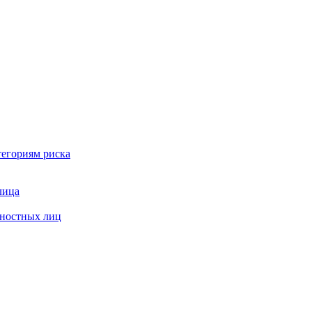
тегориям риска
лица
жностных лиц