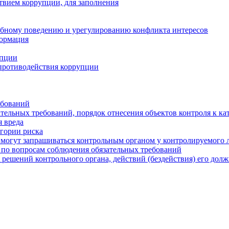
твием коррупции, для заполнения
ебному поведению и урегулированию конфликта интересов
формация
упции
противодействия коррупции
ебований
тельных требований, порядок отнесения объектов контроля к ка
 вреда
егории риска
могут запрашиваться контрольным органом у контролируемого 
 по вопросам соблюдения обязательных требований
 решений контрольного органа, действий (бездействия) его дол