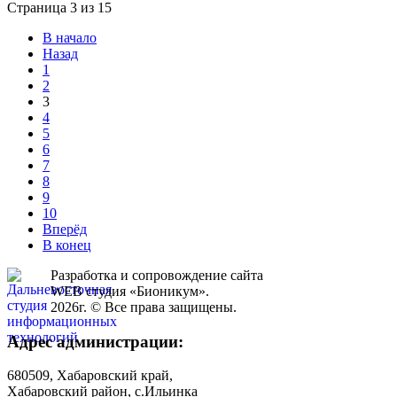
Страница 3 из 15
В начало
Назад
1
2
3
4
5
6
7
8
9
10
Вперёд
В конец
Разработка и сопровождение сайта
WEB студия «Бионикум».
2026г. © Все права защищены.
Адрес администрации:
680509, Хабаровский край,
Хабаровский район, с.Ильинка