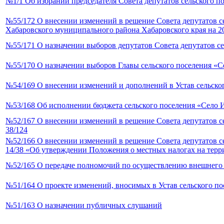
№1/1 Об избрании председателя Совета депутатов сельского 
№55/172 О внесении изменений в решение Совета депутатов се
Хабаровского муниципального района Хабаровского края на 20
№55/171 О назначении выборов депутатов Совета депутатов с
№55/170 О назначении выборов Главы сельского поселения «С
№54/169 О внесении изменений и дополнений в Устав сельско
№53/168 Об исполнении бюджета сельского поселения «Село И
№52/167 О внесении изменений в решение Совета депутатов с
38/124
№52/166 О внесении изменений в решение Совета депутатов с
14/38 «Об утверждении Положения о местных налогах на терр
№52/165 О передаче полномочий по осуществлению внешнего
№51/164 О проекте изменений, вносимых в Устав сельского п
№51/163 О назначении публичных слушаний