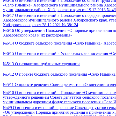
№6/18 О внесении изменений в Положение об оплате труда сп
«Село Ильинка» Хабаровского муниципального района Хабаров
муниципального района Хабаровского края от 19.12.2013 № 4/
№6/17 О внесении изменений в Положение о порядке проведе
Хабаровского муниципального района Хабаровского края, утв
Хабаровского края от 28.12.2021 № 38/124
№6/16 Об утверждении Положения «О порядке привлечения до
Хабаровского края и их расходования»
№6/14 О бюджете сельского поселения «Село Ильинка» Хабаров
№6/15 О внесении изменений в Устав сельского поселения «С
№5/13 О назначении публичных слушаний
№5/12 О проекте бюджета сельского поселения «Село Ильинка»
№5/11 О проекте решения Совета депутатов «О внесении изме
№4/10 О внесении изменений в Положение «О муниципальном 
утвержденного решением Совета депутатов сельского поселен
муниципальном дорожном фонде сельского поселения «Село И
№4/9 О внесении изменений в решение Совета депутатов сель
«Об утверждении Порядка принятия решения о применении к 