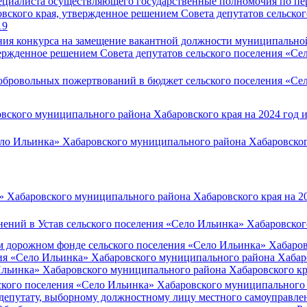
ециалиста осуществляющего государственные полномочия по пе
ского края, утвержденное решением Совета депутатов сельско
19
ния конкурса на замещение вакантной должности муниципально
ержденное решением Совета депутатов сельского поселения «С
бровольных пожертвований в бюджет сельского поселения «Се
ского муниципального района Хабаровского края на 2024 год и
ело Ильинка» Хабаровского муниципального района Хабаровског
 Хабаровского муниципального района Хабаровского края на 20
нений в Устав сельского поселения «Село Ильинка» Хабаровско
дорожном фонде сельского поселения «Село Ильинка» Хабаровс
ия «Село Ильинка» Хабаровского муниципального района Хабаров
льинка» Хабаровского муниципального района Хабаровского кр
ского поселения «Село Ильинка» Хабаровского муниципального р
депутату, выборному должностному лицу местного самоуправлен