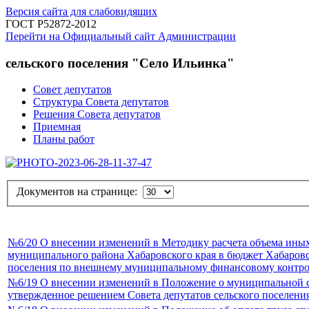
Версия сайта для слабовидящих
ГОСТ Р52872-2012
Перейти на Официальный сайт Администрации
сельского поселения "Село Ильинка"
Совет депутатов
Структура Совета депутатов
Решения Совета депутатов
Приемная
Планы работ
Документов на странице:
№6/20 О внесении изменений в Методику расчета объема ины
муниципального района Хабаровского края в бюджет Хабаров
поселения по внешнему муниципальному финансовому контр
№6/19 О внесении изменений в Положение о муниципальной с
утвержденное решением Совета депутатов сельского поселени